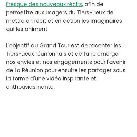
Fresque des nouveaux récits
, afin de
permettre aux usagers du Tiers-Lieux de
mettre en récit et en action les imaginaires
qui les animent.
L'objectif du Grand Tour est de raconter les
Tiers-Lieux réunionnais et de faire émerger
nos envies et nos engagements pour l'avenir
de La Réunion pour ensuite les partager sous
la forme d'une vidéo inspirante et
enthousiasmante.
Pour en savoir davantage sur ce projet, vous
pouvez vous rapprocher du
Groupe Animer
et
rejoindre le Chat afin de nous faire part de vos
questionnements et/ou motivations à
rejoindre le projet.